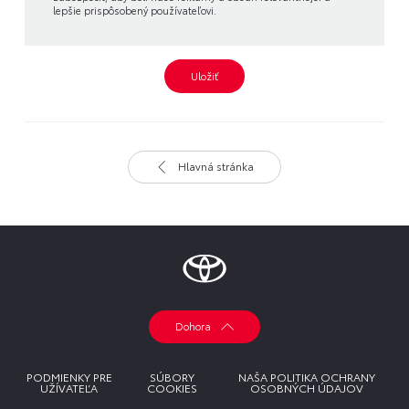
lepšie prispôsobený používateľovi.
Uložiť
Hlavná stránka
Dohora
PODMIENKY PRE
SÚBORY
NAŠA POLITIKA OCHRANY
UŽÍVATEĽA
COOKIES
OSOBNÝCH ÚDAJOV